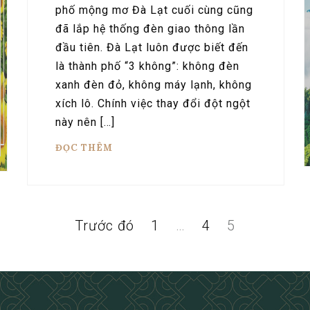
phố mộng mơ Đà Lạt cuối cùng cũng
đã lắp hệ thống đèn giao thông lần
đầu tiên. Đà Lạt luôn được biết đến
là thành phố “3 không”: không đèn
xanh đèn đỏ, không máy lạnh, không
xích lô. Chính việc thay đổi đột ngột
này nên […]
ĐỌC THÊM
Trang
Trang
Trang
Trước đó
1
…
4
5