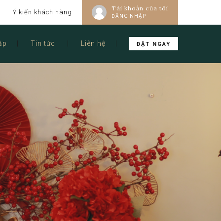
Tài khoản của tôi
Ý kiến khách hàng
ĐĂNG NHẬP
ập
Tin tức
Liên hệ
ĐẶT NGAY