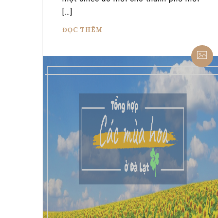
[…]
ĐỌC THÊM